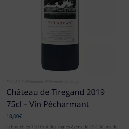
75 cl
,
A.O.C. Pécharmant
,
Pécharmant
,
Vin rouge
Château de Tiregand 2019
75cl – Vin Pécharmant
18,00
€
la bouteilles 75cl fruit des vignes âgées de 15 à 58 ans de