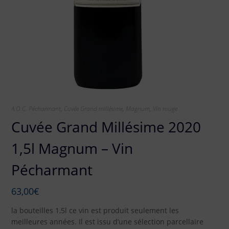
A.O.C. Pécharmant
,
Cuvée Grand millésime
,
Magnum
,
Vin rouge
Cuvée Grand Millésime 2020
1,5l Magnum – Vin
Pécharmant
63,00
€
la bouteilles 1,5l ce vin est produit seulement les
meilleures années. Il est issu d’une sélection parcellaire