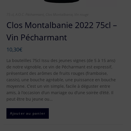
75 cl
,
A.O.C. Pécharmant
,
Clos Montalbanie
,
Vin rouge
Clos Montalbanie 2022 75cl –
Vin Pécharmant
10,30
€
La bouteilles 75cl Issu des jeunes vignes (de 5 à 15 ans)
de notre vignoble, ce vin de Pécharmant est expressif,
présentant des arômes de fruits rouges (framboise,
cassis), une bouche agréable, une puissance en bouche
moyenne. C’est un vin simple, facile à déguster entre
amis, à l’occasion d’un mariage ou d’une soirée d’été. Il
peut être bu jeune ou…
Ajouter au panier