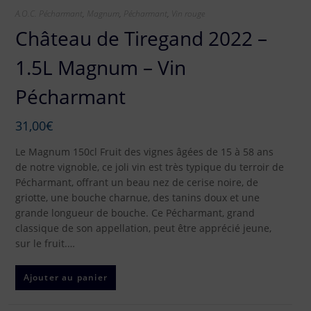
A.O.C. Pécharmant
,
Magnum
,
Pécharmant
,
Vin rouge
Château de Tiregand 2022 –
1.5L Magnum – Vin
Pécharmant
31,00
€
Le Magnum 150cl Fruit des vignes âgées de 15 à 58 ans
de notre vignoble, ce joli vin est très typique du terroir de
Pécharmant, offrant un beau nez de cerise noire, de
griotte, une bouche charnue, des tanins doux et une
grande longueur de bouche. Ce Pécharmant, grand
classique de son appellation, peut être apprécié jeune,
sur le fruit.…
Ajouter au panier