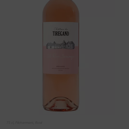
75 cl
,
Pécharmant
,
Rosé