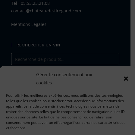
Tél : 05.53.23.21.08
contact@chateau-de-tiregand.com
Mentions Légales
RECHERCHER UN VIN
Gérer le consentement aux
RECHERCHE
cookies
Pour offrir les meilleures expériences, nous utilisons des technologies
telles que les cookies pour stocker et/ou accéder aux informations des
appareils. Le fait de consentir à ces technologies nous permettra de
traiter des données telles que le comportement de navigation ou les ID
Tarifs valables du 1er janvier 202
5
uniques sur ce site. Le fait de ne pas consentir ou de retirer son
consentement peut avoir un effet négatif sur certaines caractéristiques
au 31 décembre 202
5
et fonctions.
*dans la limite des stocks disponibles