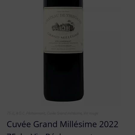
75 cl
,
A.O.C. Pécharmant
,
Cuvée Grand millésime
,
Vin rouge
Cuvée Grand Millésime 2022