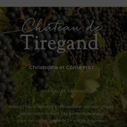
Christophe et Côme PIAT
CHÂTEAU DE TIREGAND
Aujourd’hui, le vignoble a retrouvé son étendue initiale,
soit 40 hectares dont 1,64 hectares de blanc,
pour des vignes âgées de 29 ans en moyenne.