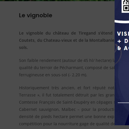
Le vignoble
Le vignoble du château de Tiregand s’étend sur le
Coutets, du Chateau-vieux et de la Montalbanie, terroir
sols.
Son faible rendement (autour de 45 hl/ hectare) laisse d
qualité du terroir de Pécharmant, composé de sable, de g
ferrugineuse en sous-sol (- 2.20 m).
Historiquement très ancien, et fort réputé notammen
Terrasse », il fut totalement détruit par les grandes g
Comtesse François de Saint-Exupéry en cépages sélectio
Cabernet sauvignon, Malbec – pour la production de vi
densité de pieds hectare permet une bonne exploration 
compétition pour la nourriture gage de qualité des raisi