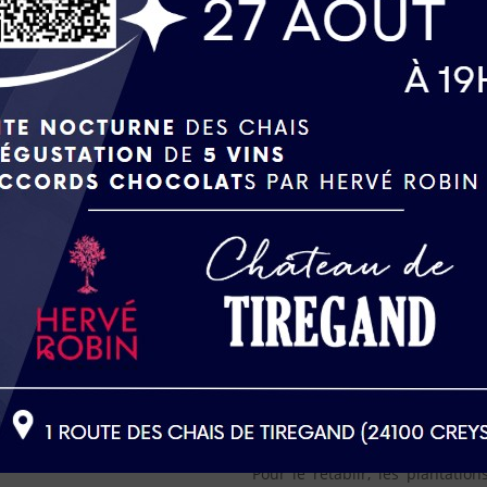
s coteaux des Galinoux, des
 chois pour la qualité de leur
’autant mieux s’exprimer la
raviers et d’une grave
t pour sa parcelle dite « La
elées de 1956. Replanté par La
nnés – Merlot, Cabernet franc,
n d’appellation contrôlée, la
du sol par les racines et une
ns.
Pour le rétablir, les plantatio