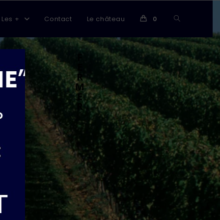
Les +
Contact
Le château
0
F
E
R
M
E
R