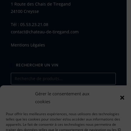
1 Route des Chais de Tiregand
24100 Creysse
Tél : 05.53.23.21.08
contact@chateau-de-tiregand.com
Mentions Légales
RECHERCHER UN VIN
Gérer le consentement aux
RECHERCHE
cookies
Pour offrir les meilleures expériences, nous utilisons des technologies
telles que les cookies pour stocker et/ou accéder aux informations des
appareils. Le fait de consentir à ces technologies nous permettra de
traiter des données telles que le comportement de navigation ou les ID