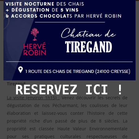
Les visites individuelles
Réserver une visite individuelle
Au coeur du Périgord Pourpre, à 10 mn à l’est de
Bergerac, partez à la découverte du Château de
Tiregand.
RESERVEZ ICI !
La visite (environ 1h15) :
Venez découvrir les secrets de
dégustation de nos Pécharmant, les coulisses de leur
élaboration et laissez-vous conter l’histoire de cette
propriété riche d’un passé de plus de 8 siècles. La
propriété est classée Haute Valeur Environnementale
pour ses pratiques culturales respectueuses de