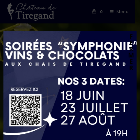
Skip
to
Menu
0
content
F
E
R
M
E
R