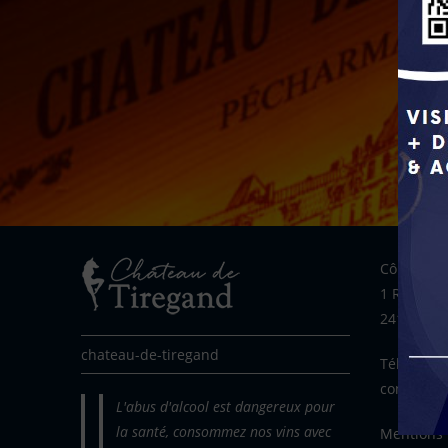
Côme PIA
1 Route d
24100 Cre
chateau-de-tiregand
Tél : 05.5
contact@c
L'abus d'alcool est dangereux pour
la santé, consommez nos vins avec
Mentions 