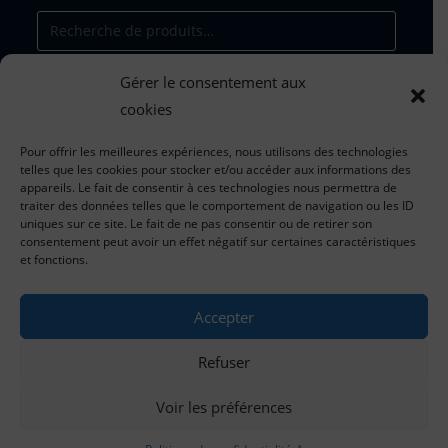
Gérer le consentement aux
RECHERCHE
cookies
Pour offrir les meilleures expériences, nous utilisons des technologies
telles que les cookies pour stocker et/ou accéder aux informations des
appareils. Le fait de consentir à ces technologies nous permettra de
traiter des données telles que le comportement de navigation ou les ID
Tarifs valables du 1er janvier 202
5
uniques sur ce site. Le fait de ne pas consentir ou de retirer son
au 31 décembre 202
5
consentement peut avoir un effet négatif sur certaines caractéristiques
et fonctions.
*dans la limite des stocks disponibles
Accepter
pour toute information concernant les tarifs, les
commandes et le suivi des expéditions
Refuser
:
contact@chateau-de-tiregand.com
Voir les préférences