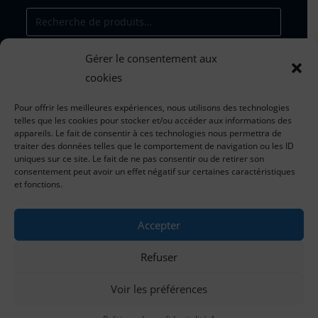
Gérer le consentement aux
RECHERCHE
cookies
Pour offrir les meilleures expériences, nous utilisons des technologies
telles que les cookies pour stocker et/ou accéder aux informations des
appareils. Le fait de consentir à ces technologies nous permettra de
traiter des données telles que le comportement de navigation ou les ID
Tarifs valables du 1er janvier 202
5
uniques sur ce site. Le fait de ne pas consentir ou de retirer son
au 31 décembre 202
5
consentement peut avoir un effet négatif sur certaines caractéristiques
et fonctions.
*dans la limite des stocks disponibles
Accepter
pour toute information concernant les tarifs, les
commandes et le suivi des expéditions
Refuser
:
contact@chateau-de-tiregand.com
Voir les préférences