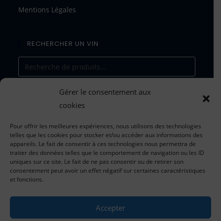
Mentions Légales
RECHERCHER UN VIN
Gérer le consentement aux
RECHERCHE
cookies
Pour offrir les meilleures expériences, nous utilisons des technologies
telles que les cookies pour stocker et/ou accéder aux informations des
appareils. Le fait de consentir à ces technologies nous permettra de
traiter des données telles que le comportement de navigation ou les ID
Tarifs valables du 1er janvier 202
5
uniques sur ce site. Le fait de ne pas consentir ou de retirer son
consentement peut avoir un effet négatif sur certaines caractéristiques
au 31 décembre 202
5
et fonctions.
*dans la limite des stocks disponibles
Accepter
pour toute information concernant les tarifs, les
commandes et le suivi des expéditions