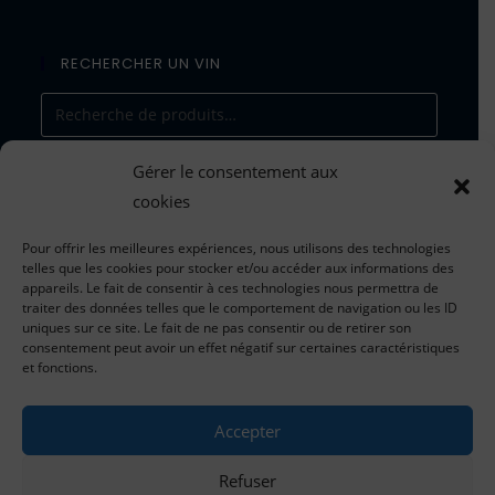
RECHERCHER UN VIN
Gérer le consentement aux
RECHERCHE
cookies
Pour offrir les meilleures expériences, nous utilisons des technologies
telles que les cookies pour stocker et/ou accéder aux informations des
appareils. Le fait de consentir à ces technologies nous permettra de
traiter des données telles que le comportement de navigation ou les ID
Tarifs valables du 1er janvier 202
5
uniques sur ce site. Le fait de ne pas consentir ou de retirer son
au 31 décembre 202
5
consentement peut avoir un effet négatif sur certaines caractéristiques
et fonctions.
*dans la limite des stocks disponibles
Accepter
pour toute information concernant les tarifs, les
commandes et le suivi des expéditions
Refuser
:
contact@chateau-de-tiregand.com