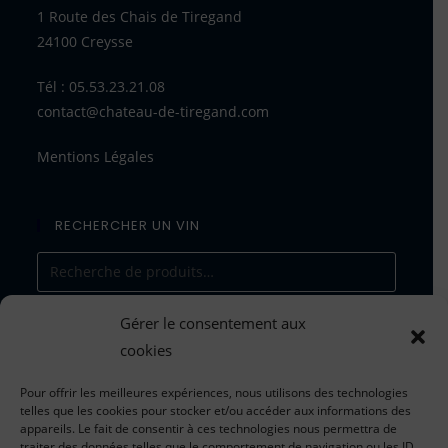
1 Route des Chais de Tiregand
24100 Creysse
Tél : 05.53.23.21.08
contact@chateau-de-tiregand.com
Mentions Légales
RECHERCHER UN VIN
Gérer le consentement aux
RECHERCHE
cookies
Pour offrir les meilleures expériences, nous utilisons des technologies
telles que les cookies pour stocker et/ou accéder aux informations des
appareils. Le fait de consentir à ces technologies nous permettra de
traiter des données telles que le comportement de navigation ou les ID